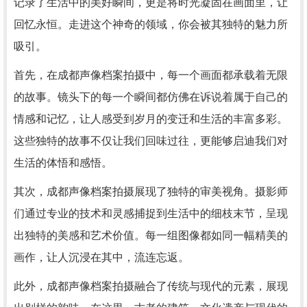
记录了生活中的美好瞬间，更是将时光凝固在画面里，让
回忆永恒。走进这个神奇的领域，你会被其独特的魅力所
吸引。
首先，在成都声像档案拍摄中，每一个画面都承载着无限
的故事。镜头下的每一个瞬间都仿佛在诉说着属于自己的
情感和记忆，让人感受到岁月的变迁和生活的丰富多彩。
这些独特的故事不仅让我们回味过往，更能够启迪我们对
生活的体悟和感悟。
其次，成都声像档案拍摄展现了独特的审美视角。摄影师
们通过专业的技术和灵感捕捉到生活中的细枝末节，呈现
出独特的美感和艺术价值。每一组图像都如同一幅精美的
画作，让人沉浸在其中，流连忘返。
此外，成都声像档案拍摄融合了传统与现代的元素，展现