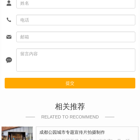
提交
相关推荐
RELATED TO RECOMMEND
成都公园城市专题宣传片拍摄制作