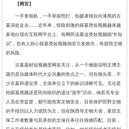
【网言】
一手拿相机，一手举探照灯，拍摄者独自向漆黑的古
墓深处走去……近年来，惊险刺激的探墓类短视频越来越
多地出现在互联网平台上。有网民说看这类短视频能“长知
识”，也有人担心探墓类短视频倘若引发效仿，有损毁文物
的风险。
古墓题材短视频受网友关注，从一个侧面说明文博主
题仍是自媒体时代大众兴趣的焦点之一。但在镜头里，不
少古墓和遗址旁，文保单位立下的标识清晰可见。无论是
拍探墓视频还是民间组织的遗址“游学”活动，倘若无专业
人员在旁监督，都可能危害文物安全。目前保护田野文物
的手段仍以人力巡防为主，但在陕西等文物大省，基层文
保工作者数量与其承担的文保任务往往很难匹配。目前，