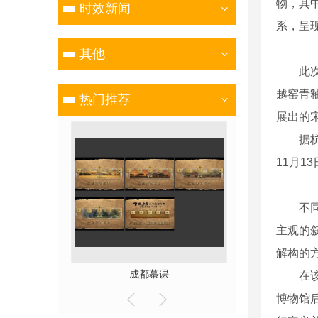
物，其
时效新闻
系，呈
其他
此次展
越窑青
热门推荐
展出的
据杭博
11月1
不同于
主观的
解构的
教学
成都慕课
在该展
博物馆