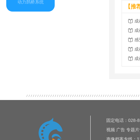
动力鹊桥系统
【推
成
成
感
成
成
固定电话：028-85
视频 广告 专题片专
声像档案专线：135