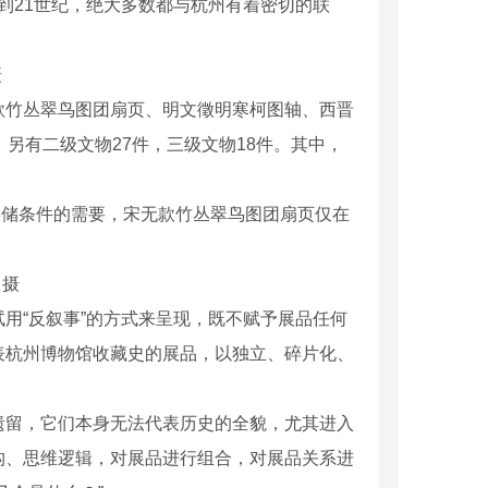
到21世纪，绝大多数都与杭州有着密切的联
摄
竹丛翠鸟图团扇页、明文徵明寒柯图轴、西晋
另有二级文物27件，三级文物18件。其中，
存储条件的需要，宋无款竹丛翠鸟图团扇页仅在
 摄
“反叙事”的方式来呈现，既不赋予展品任何
表杭州博物馆收藏史的展品，以独立、碎片化、
留，它们本身无法代表历史的全貌，尤其进入
构、思维逻辑，对展品进行组合，对展品关系进