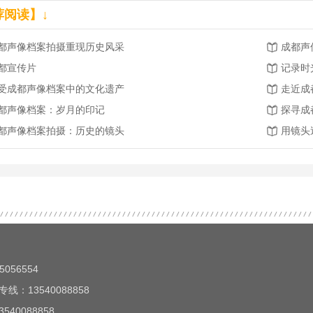
荐阅读】↓
都声像档案拍摄重现历史风采
成都声
都宣传片
记录时
受成都声像档案中的文化遗产
走近成
都声像档案：岁月的印记
探寻成
都声像档案拍摄：历史的镜头
用镜头
056554
线：13540088858
40088858