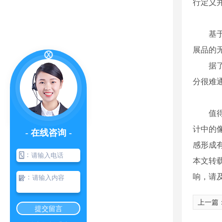
行定义
基于此，
展品的
据了解
分很难
值得一
计中的像
- 在线咨询 -
感形成有
：
本文转
响，请
：
上一篇
提交留言