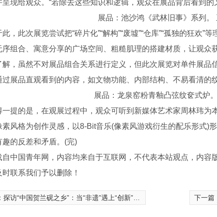
并呈现给观众。“若除去这些知识和逻辑，观众在展品背后看到的
展品：池沙鸿《武林旧事》系列。 
此次展览尝试把“碎片化”“解构”“废墟”“仓库”“孤独的狂欢
无序组合、寓意分享的广场空间、粗糙肌理的搭建材质，让观众
，虽然不对展品组合关系进行定义，但此次展览对单件展品信
通过展品直观看到的内容，如文物功能、内部结构、不易看清的
展品：龙泉窑粉青釉凸弦纹奁式炉。 
提的是，在观展过程中，观众可听到新媒体艺术家周林玮为本
素风格为创作灵感，以8-Bit音乐(像素风游戏衍生的配乐形式
趣的反差和矛盾。(完)
载自中国青年网，内容均来自于互联网，不代表本站观点，内容
及时联系我们予以删除！
：
探访“中国贺兰砚之乡”：当“非遗”遇上“创新” 尽显“**宝藏”迷人魅力
下一篇