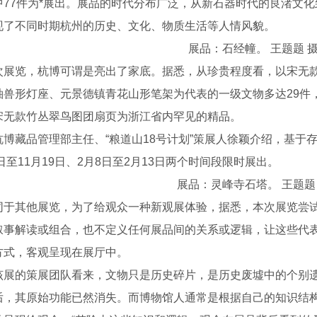
中77件为*展出。展品的时代分布广泛，从新石器时代的良渚文化
现了不同时期杭州的历史、文化、物质生活等人情风貌。
展品：石经幢。 王题题 
览，杭博可谓是亮出了家底。据悉，从珍贵程度看，以宋无款
釉兽形灯座、元景德镇青花山形笔架为代表的一级文物多达29件，
宋无款竹丛翠鸟图团扇页为浙江省内罕见的精品。
藏品管理部主任、“粮道山18号计划”策展人徐颖介绍，基于
3日至11月19日、2月8日至2月13日两个时间段限时展出。
展品：灵峰寺石塔。 王题题
其他展览，为了给观众一种新观展体验，据悉，本次展览尝试用
叙事解读或组合，也不定义任何展品间的关系或逻辑，让这些代
方式，客观呈现在展厅中。
的策展团队看来，文物只是历史碎片，是历史废墟中的个别遗
后，其原始功能已然消失。而博物馆人通常是根据自己的知识结