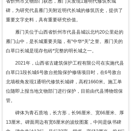
省忻州市文物部门获悉，雁门关发现1通明代修筑长城
碑，为研究代县雁门关附近明代长城的修筑历史，提供了
重要文字史料，具有重要研究价值。
雁门关位于山西省忻州市代县县城以北约20公里处的
雁门山中，是长城重要关隘，有“中华*关”之誉。雁门关的
白草口长城是现存包砖*完整的明长城之一。
2021年，山西省古建筑保护工程有限公司在实施代县
白草口1段长城6号敌台抢险保护修缮项目时，在6号敌台
北墙根角发现1通明代修筑长城碑，高程1660米。施工单
位随即上报当地文物部门进行保护，目前由代县博物馆保
管。
碑体为青石质地，长方形，长96厘米、宽66厘米、厚
13厘米。碑面周边有宽6厘米的波纹图案，中间是纵书碑