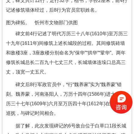
文，碑文共计12行，足行32字，楷书，字径2厘米，前4行
记述修筑墙体经过，后8行为官员官职姓名。
图为碑拓。 忻州市文物部门供图
碑文前4行记述了明代万历三十八年(1610年)至万历三
十九年(1611年)间修筑上述长城段的过程。其间修筑砖墙
和敌楼3座，3座敌楼分别命名为“保华”“拱华”“鞏华”。两年
修筑长城总长二百九十七丈三尺，长城墙体连垛口总高三
丈，顶宽一丈五尺。
碑文后8行军政官员中，*行“魏养家”实为“魏养蒙”错
刻。魏养蒙，河南洛阳人，万历十四年(1586年)进士，万
历三十七年(1609年)六月至万历四十年(1612年)在任山西
巡抚，与碑记时间相合。
据了解，此次发现碑记的6号敌台位于白草口1段长城