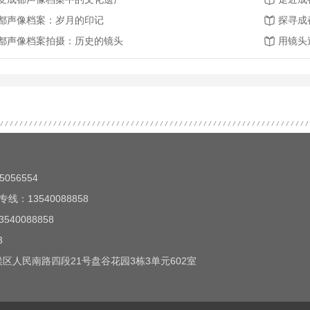
都声像档案：岁月的印记
探寻成
都声像档案拍摄：历史的镜头
用镜头
056554
线：13540088858
40088858
3
区人民南路四段21号盘谷花园3栋3单元602室