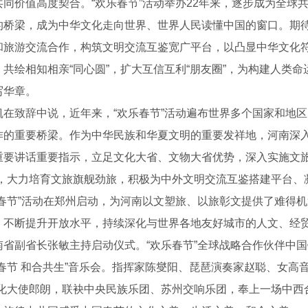
共同价值高度契合。“欢乐春节”活动举办22年来，逐步成为全球
的桥梁，成为中华文化走向世界、世界人民读懂中国的窗口。期待
和旅游交流合作，构筑文明交流互鉴宽广平台，以凸显中华文化
，共绘相知相亲“同心圆”，扩大互信互利“朋友圈”，为构建人类
写华章。
致辞中说，近年来，“欢乐春节”活动遍布世界多个国家和地区
作的重要桥梁。作为中华民族和华夏文明的重要发祥地，河南深
重要讲话重要指示，立足文化大省、文物大省优势，深入实施文旅
牌，大力培育文旅旗舰劲旅，积极为中外文明交流互鉴搭建平台、凝
乐春节”活动在郑州启动，为河南以文塑旅、以旅彰文提供了难得
，不断提升开放水平，持续深化与世界各地友好城市的人文、经
副省长张敏主持启动仪式。“欢乐春节”全球战略合作伙伴中国
慕课
春节 和合共生”音乐会。指挥家陈燮阳、琵琶演奏家赵聪、女高音
文化大使郎朗，联袂中央民族乐团、苏州交响乐团，奉上一场中西