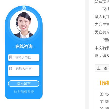
众在动
“欢乐
融入到“
内容丰富
民众共
[ 责
- 在线咨询 -
本文转
响，请
：
：
上一篇
【推
提交留言
动力鹊桥系统
成
成
感