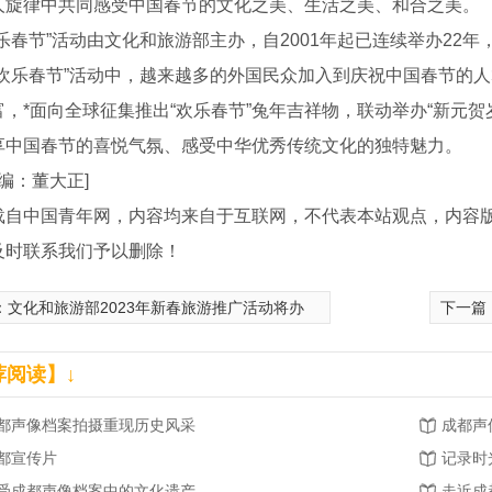
人旋律中共同感受中国春节的文化之美、生活之美、和合之美。
春节”活动由文化和旅游部主办，自2001年起已连续举办22年
欢乐春节”活动中，越来越多的外国民众加入到庆祝中国春节的人群
，*面向全球征集推出“欢乐春节”兔年吉祥物，联动举办“新元贺岁
享中国春节的喜悦气氛、感受中华优秀传统文化的独特魅力。
编：董大正]
载自中国青年网，内容均来自于互联网，不代表本站观点，内容
及时联系我们予以删除！
：
文化和旅游部2023年新春旅游推广活动将办
下一篇
荐阅读】↓
都声像档案拍摄重现历史风采
成都声
都宣传片
记录时
受成都声像档案中的文化遗产
走近成