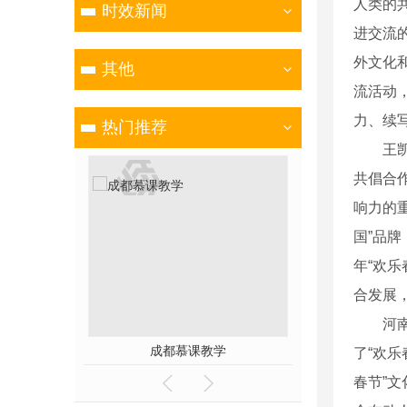
人类的
时效新闻
进交流
外文化
其他
流活动
力、续
热门推荐
王凯在
共倡合
响力的
国”品
年“欢
合发展
河南省
片
成都慕课教学
成都
了“欢乐
春节”