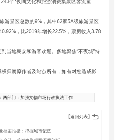
。243个*夜间文化和旅游消费集聚区客流量
游景区总数的9%，其中62家5A级旅游景区
2%，比2019年增长22.5%，票房收入3.78
当地民众和游客欢迎。多地聚焦“不夜城”特
版权归属原作者及站点所有，如有对您造成影
：
两部门：加强文物市场行政执法工作
【返回列表】
慕课教学
成都慕课
像档案拍摄：挖掘城市记忆