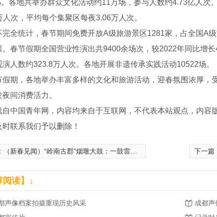
5%。各地共举办群众文化活动约11万场，参与人数约4.73亿人次
.2万人次，平均每个集聚区每夜3.06万人次。
全统计，春节期间免费开放A级旅游景区1281家，占全国A级旅
。春节假期全国营业性演出共9400余场次，较2022年同比增长40.9
演人数约323.8万人次。各地开展非遗传承实践活动10522场。
期，各地举办丰富多样的文化和旅游活动，迎春氛围浓厚，受到
发夜间消费活力。
载自中国青年网，内容均来自于互联网，不代表本站观点，内容
及时联系我们予以删除！
：
（新春见闻）“岭南古郡”烟墩大鼓：一鼓雷动 回响千年
下一篇
荐阅读】↓
成都市委政法委微电影《变脸》在第五届平安中国“三微”比赛中获奖！
成都纪录片
成都
都声像档案拍摄重现历史风采
成都声