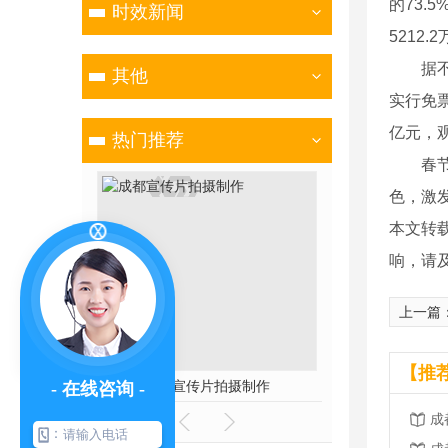
的73.
时效新闻
5212
据不完
其他
实行免票
亿元，观
热门推荐
春节假
色，激
本文转
响，请
上一篇
【推
成都宣传片拍摄制作
- 在线咨询 -
成
：