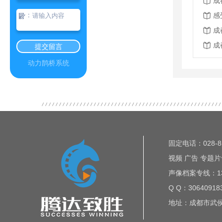
成
：
感
成
成
提交留言
动力鹊桥系统
固定电话：028-85
视频 广告 专题片专
声像档案专线：135
Q Q：30640918
地址：成都市武侯