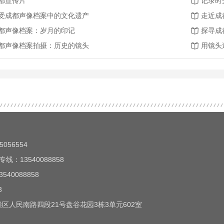
都宣传片
记录时
受成都声像档案中的文化遗产
走近成
都声像档案：岁月的印记
探寻成
都声像档案拍摄：历史的镜头
用镜头
056554
线：13540088858
40088858
3
区人民南路四段21号盘谷花园3栋3单元602室