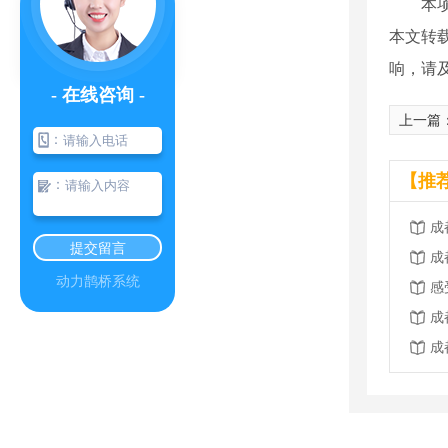
本项研
本文转
响，请
- 在线咨询 -
上一篇
：
【推
：
成
提交留言
成
动力鹊桥系统
感
成
成