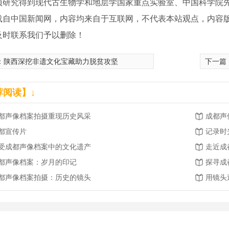
究得到现代古生物学和地层学国家重点实验室、中国科学院先导
载自中国新闻网，内容均来自于互联网，不代表本站观点，内容
及时联系我们予以删除！
：
陕西深挖非遗文化宝藏助力脱贫攻坚
下一篇
荐阅读】↓
都声像档案拍摄重现历史风采
成都声
都宣传片
记录时
受成都声像档案中的文化遗产
走近成
都声像档案：岁月的印记
探寻成
都声像档案拍摄：历史的镜头
用镜头