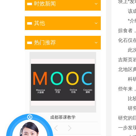
块上*
时效新闻
该成果近
*介绍
其他
掠食者
化石仅
热门推荐
此次在
吉斯页
北地区
科研人
些年来
比较而
研究人
片
成都慕课教学
成都
研究的
一步发