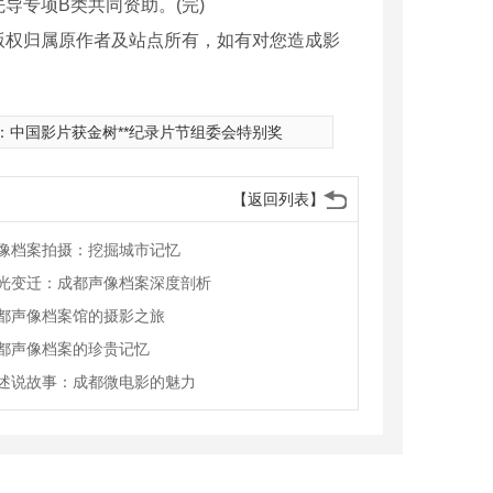
专项B类共同资助。(完)
版权归属原作者及站点所有，如有对您造成影
：
中国影片获金树**纪录片节组委会特别奖
【返回列表】
像档案拍摄：挖掘城市记忆
光变迁：成都声像档案深度剖析
都声像档案馆的摄影之旅
都声像档案的珍贵记忆
述说故事：成都微电影的魅力