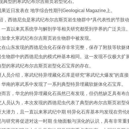
发现典型的寒武纪布尔吉斯页岩型化石。
日发表在 地学综合性期刊Geological Magazine上。
，西德尼虫是寒武纪布尔吉斯页岩生物群中*具代表性的节肢动
，一直以来其系统学与解剖学等相关研究都受到学界的广泛关注。
在加拿大寒武纪布尔吉斯页岩生物群中被发现。
山东发现的西德尼虫化石保存非常完整，保存了附肢等软躯体
岩生物群中的西德尼虫的模式种基本相同。这一发现不仅极大扩
典型的寒武纪布尔吉斯页岩型化石宝库的存在。
员介绍，寒武纪特异埋藏化石库是研究“寒武纪大爆发”的直接
，华南的寒武系中发现了一系列典型特异埋藏软躯体化石宝库。
言，华北的特异埋藏化石虽然已有发现，但仍然缺乏具有布尔
员认为，本次发现的西德尼虫代表了典型的布尔吉斯页岩型化
慕课
巨大潜力，且一直以来寒武纪中期 特异化石库基本均发现在劳伦
现与研究将促进对这一时期 生物面貌与演化的认识，具有非常重