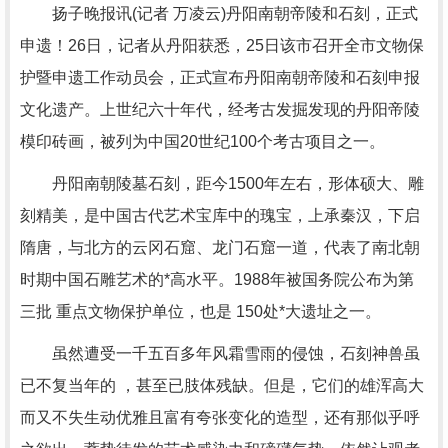
扬子晚报讯(记者 万凌云)丹阳南朝帝陵和石刻，正式
申遗！26日，记者从丹阳获悉，25日该市召开全市文物保
护暨申遗工作动员会，正式宣布丹阳南朝帝陵和石刻申报
文化遗产。上世纪六十年代，经考古发掘发现的丹阳帝陵
模印砖画，被列为中国20世纪100个考古项目之一。
丹阳南朝陵墓石刻，距今1500年左右，形体硕大、雕
刻精美，是中国古代艺术宝库中的瑰宝，上承秦汉，下启
隋唐，与北方的云冈石窟、龙门石窟一道，代表了南北朝
时期中国石雕艺术的*高水平。1988年被国务院公布为第
三批 重点文物保护单位，也是 150处*大遗址之一。
虽然遭受一千五百多年风霜雪雨的侵蚀，石刻神兽虽
已不复当年的 ，甚至已肢体残缺。但是，它们的雄浑高大
而又不失生动优雅且富有夸张变化的造型，还有那似乎呼