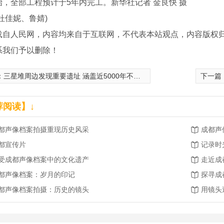
始，全部工程预计于5年内完工。新华社记者 金良快 摄
杜佳妮、鲁婧)
载自人民网，内容均来自于互联网，不代表本站观点，内容版权
系我们予以删除！
：
三星堆周边发现重要遗址 涵盖近5000年不间断区域发展史
下一篇
荐阅读】↓
都声像档案拍摄重现历史风采
成都声
都宣传片
记录时
受成都声像档案中的文化遗产
走近成
都声像档案：岁月的印记
探寻成
都声像档案拍摄：历史的镜头
用镜头
慕课