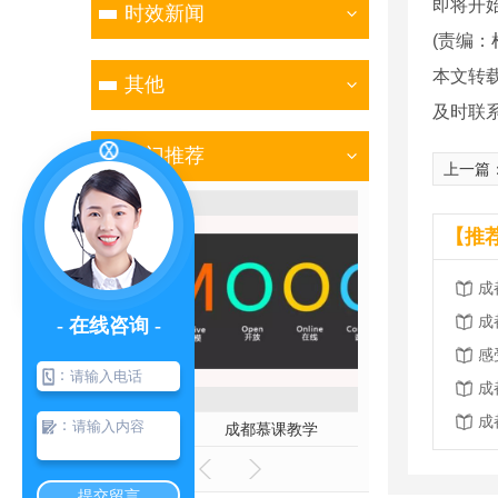
即将开
时效新闻
(责编：
本文转
其他
及时联
热门推荐
上一篇
【推
成
成
- 在线咨询 -
感
：
成
成
：
片
成都慕课教学
成都
提交留言