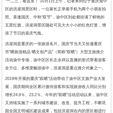
“一二三，看这里！”10月1日上午，记者来到位于重庆渝中
区的洪崖洞景区时，一位家长正举着手机为两个小朋友拍
照。喜逢国庆、中秋“双节”，渝中区到处都挂满了鲜艳的
五星红旗，洪崖洞景区随处可见大大小小的红色灯笼，增
添了节日的喜庆气氛。
洪崖洞是重庆的一张旅游名片。国庆节当天又恰逢重庆
市“晒旅游精品·晒文创产品”（简称“双晒”）大型文旅推介
活动渝中专场，渝中区区长左永祥以直播的形式带着游客
全方位、多维度畅游渝中，洪崖洞是重点推介对象之一。
2019年开展的重庆“双晒”活动带动了渝中区文旅产业大发
展，国庆期间全区累计接待游客和实现旅游收入同比分别
增长24.9％、23.2％。今年的“双晒”活动启动以来，渝中区
又持续实施了一系列城市建设、改造、提升工程，不断巩
固全国文明城区建设成果，包括洪崖洞在内的景区都进行