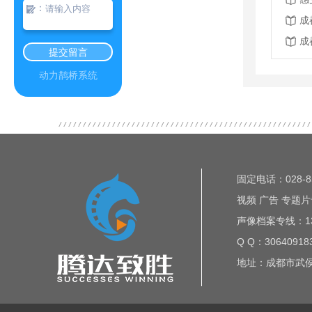
：
成
成
提交留言
动力鹊桥系统
固定电话：028-85
视频 广告 专题片专
声像档案专线：135
Q Q：30640918
地址：成都市武侯