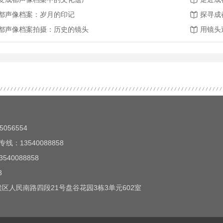
都声像档案：岁月的印记
探寻成
都声像档案拍摄：历史的镜头
用镜头
056554
线：13540088858
40088858
3
区人民南路四段21号盘谷花园3栋3单元602室