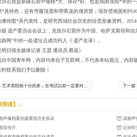
石窟是新疆石窟中规模*大、保存*好、也是我国现知*早的一处
窟*具特色，还有穹窿顶窟和带甬道的僧房窟；现存壁画面积约4
的佛传图*具代表性，是研究西域社会历史的珍贵形象资料。2014
38届 遗产委员会会议上，克孜尔石窟作为中国、哈萨克斯坦和吉
的路网”中的一处遗址点成功列入《 遗产名录》。
日报全媒体记者 王瑟 通讯员 蔡蔬）
载自中国青年网，内容均来自于互联网，不代表本站观点，内容
及时联系我们予以删除！
：
艺术类院校十分的多，在考試以前一定要对想要报名的院校有一个详尽的把握
下一篇
荐阅读】↓
都声像档案拍摄重现历史风采
成都声
都宣传片
记录时
受成都声像档案中的文化遗产
走近成