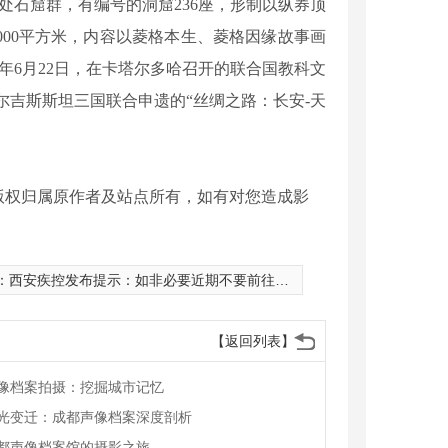
石窟群，有编号的洞窟236座，形制以纵券顶
000平方米，内容以菱格本生、菱格因缘故事画
年6月22日，在卡塔尔多哈召开的联合国教科文
尔吉斯斯坦三国联合申遗的“丝绸之路：长安-天
版权归属原作者及站点所有，如有对您造成影
：
西安疾控发布提示：如非必要近期不要前往青岛
【返回列表】
像档案拍摄：挖掘城市记忆
光变迁：成都声像档案深度剖析
都声像档案馆的摄影之旅