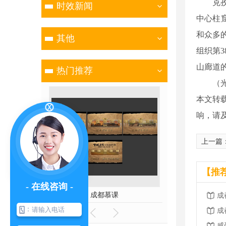
克孜尔
时效新闻
中心柱
和众多
其他
组织第
山廊道
热门推荐
（光明
本文转
响，请
上一篇
【推
- 在线咨询 -
教学
成都慕课
成
：
成
感