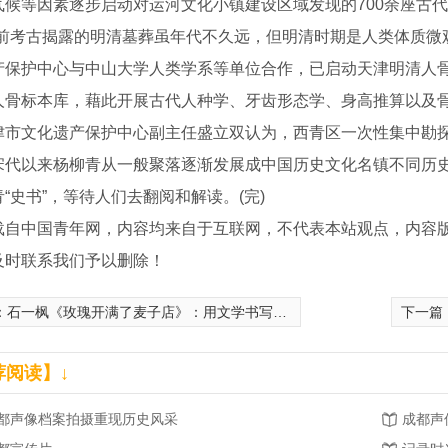
气候等因素逐步启动对运河文化小镇建设区域发现的700余座古
考古揭露的明清墓葬虽年代不久远，但明清时期是人类体质微观
产保护中心与中山大学人类学系等单位合作，已启动天津明清人骨
人骨标本库，藉此开展古代人种学、牙齿形态学、身高推算以及
文化遗产保护中心副主任盛立双认为，西青区一次性集中勘探
宋代以来杨柳青从一般聚落逐渐发展成中国历史文化名镇不同历
“史书”，等待人们去翻阅和解读。(完)
载自中国青年网，内容均来自于互联网，不代表本站观点，内容
及时联系我们予以删除！
：
石一枫《玫瑰开满了麦子店》：用文学书写北京的现在进行时
下一篇
荐阅读】↓
都声像档案拍摄重现历史风采
成都声