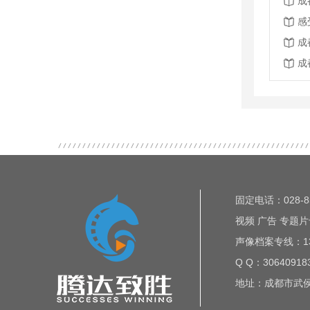
成
感
成
成
固定电话：028-85
视频 广告 专题片专
声像档案专线：135
Q Q：30640918
地址：成都市武侯