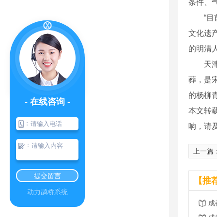
条件、
“目前
文化遗
的明清
天津市
葬，是
的杨柳青
- 在线咨询 -
本文转
：
响，请
：
上一篇
提交留言
【推
动力鹊桥系统
成