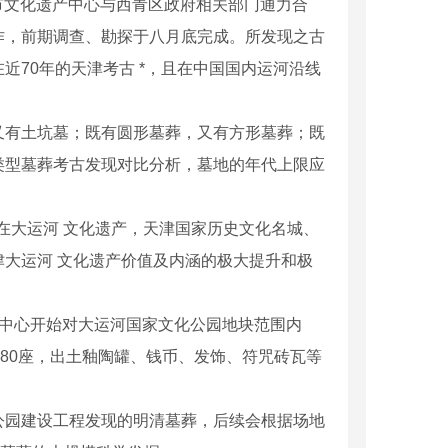
文化遗产中心与西青区政府相关部门通力合
作，前期调查、勘探于八月底完成。所发现之古
70年的天津考古 *，且在中国国内运河沿线
有土坑墓；既有圆形墓葬，又有方形墓葬；既
类型墓葬考古发现对比分析，墓地的年代上限应
大运河 文化遗产，天津国家历史文化名城、
大运河 文化遗产价值及内涵的极大提升和极
中心开始对大运河国家文化公园地块范围内
80座，出土釉陶罐、钱币、发饰、符咒砖瓦等
园建设工程发现的明清墓葬，后续会根据场地