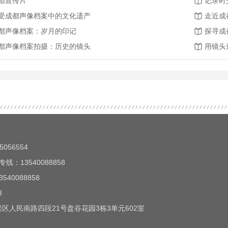
都宣传片
记录时
受成都声像档案中的文化遗产
走近成
都声像档案：岁月的印记
探寻成
都声像档案拍摄：历史的镜头
用镜头
056554
线：13540088858
40088858
3
区人民南路四段21号盘谷花园3栋3单元602室