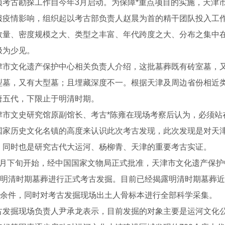
古勘探工作自今年3月启动。为保障*重点项目的实施，天津市
服疫情影响，组织起以考古部负责人赵晨为首的精干团队投入工
数量、密度规模之大、类型之丰富、年代跨度之大、分布之集中在近
极为少见。
文化遗产保护中心相关负责人介绍，这批墓葬既有砖室墓，又
型墓，又有大型墓；且埋藏深度不一。根据天津及周边省份相近
唐五代，下限止于明清时期。
文史研究馆原副馆长、考古*陈雍在现场考察后认为，必须站在
国家历史文化名镇的高度来认识此次考古发现，此次发现是对天津
，同时也是研究古代大运河、杨柳青、天津的重要考古实证。
下旬开始，经中国国家文物局正式批准，天津市文化遗产保护
余座明清时期墓葬进行正式考古发掘。目前已经揭露明清时期墓葬近
00余件，同时对考古发掘现场出土人骨标本进行全部科学采集。
掘现场负责人尹承龙表示，目前发掘的对象主要是运河文化公