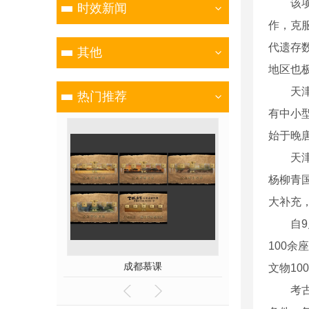
该项考
时效新闻
作，克
代遗存
其他
地区也
天津市
热门推荐
有中小
始于晚
天津市
杨柳青
大补充
自9月
100
教学
成都慕课
文物1
考古发