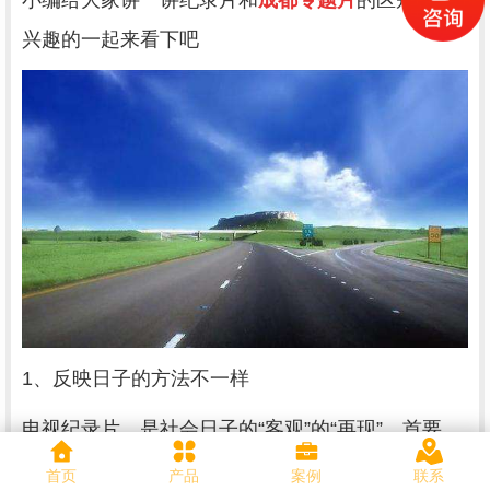
小编给大家讲一讲纪录片和
成都专题片
的区别，感
兴趣的一起来看下吧
1、反映日子的方法不一样
电视纪录片，是社会日子的“客观”的“再现”，首要
是“再现日子的详细情境，较多地选用长镜头或同期
首页
产品
案例
联系