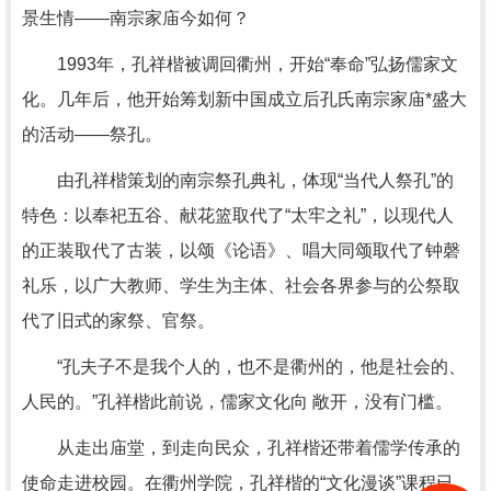
景生情——南宗家庙今如何？
1993年，孔祥楷被调回衢州，开始“奉命”弘扬儒家文
化。几年后，他开始筹划新中国成立后孔氏南宗家庙*盛大
的活动——祭孔。
由孔祥楷策划的南宗祭孔典礼，体现“当代人祭孔”的
特色：以奉祀五谷、献花篮取代了“太牢之礼”，以现代人
的正装取代了古装，以颂《论语》、唱大同颂取代了钟磬
礼乐，以广大教师、学生为主体、社会各界参与的公祭取
代了旧式的家祭、官祭。
“孔夫子不是我个人的，也不是衢州的，他是社会的、
人民的。”孔祥楷此前说，儒家文化向 敞开，没有门槛。
从走出庙堂，到走向民众，孔祥楷还带着儒学传承的
使命走进校园。在衢州学院，孔祥楷的“文化漫谈”课程已