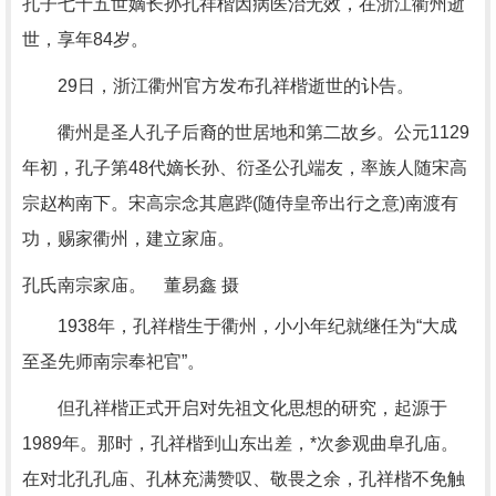
孔子七十五世嫡长孙孔祥楷因病医治无效，在浙江衢州逝
世，享年84岁。
29日，浙江衢州官方发布孔祥楷逝世的讣告。
衢州是圣人孔子后裔的世居地和第二故乡。公元1129
年初，孔子第48代嫡长孙、衍圣公孔端友，率族人随宋高
宗赵构南下。宋高宗念其扈跸(随侍皇帝出行之意)南渡有
功，赐家衢州，建立家庙。
孔氏南宗家庙。 董易鑫 摄
1938年，孔祥楷生于衢州，小小年纪就继任为“大成
至圣先师南宗奉祀官”。
但孔祥楷正式开启对先祖文化思想的研究，起源于
1989年。那时，孔祥楷到山东出差，*次参观曲阜孔庙。
在对北孔孔庙、孔林充满赞叹、敬畏之余，孔祥楷不免触