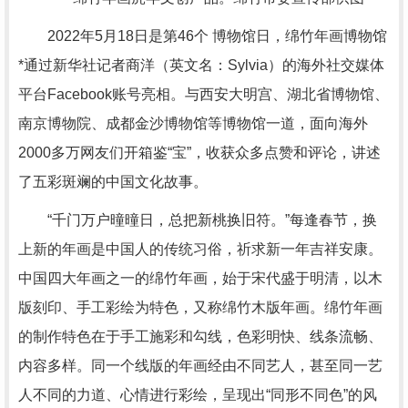
2022年5月18日是第46个 博物馆日，绵竹年画博物馆
*通过新华社记者商洋（英文名：Sylvia）的海外社交媒体
平台Facebook账号亮相。与西安大明宫、湖北省博物馆、
南京博物院、成都金沙博物馆等博物馆一道，面向海外
2000多万网友们开箱鉴“宝”，收获众多点赞和评论，讲述
了五彩斑斓的中国文化故事。
“千门万户曈曈日，总把新桃换旧符。”每逢春节，换
上新的年画是中国人的传统习俗，祈求新一年吉祥安康。
中国四大年画之一的绵竹年画，始于宋代盛于明清，以木
版刻印、手工彩绘为特色，又称绵竹木版年画。绵竹年画
的制作特色在于手工施彩和勾线，色彩明快、线条流畅、
内容多样。同一个线版的年画经由不同艺人，甚至同一艺
人不同的力道、心情进行彩绘，呈现出“同形不同色”的风