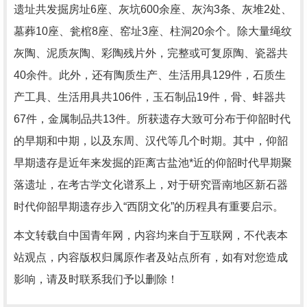
遗址共发掘房址6座、灰坑600余座、灰沟3条、灰堆2处、
墓葬10座、瓮棺8座、窑址3座、柱洞20余个。除大量绳纹
灰陶、泥质灰陶、彩陶残片外，完整或可复原陶、瓷器共
40余件。此外，还有陶质生产、生活用具129件，石质生
产工具、生活用具共106件，玉石制品19件，骨、蚌器共
67件，金属制品共13件。所获遗存大致可分布于仰韶时代
的早期和中期，以及东周、汉代等几个时期。其中，仰韶
早期遗存是近年来发掘的距离古盐池*近的仰韶时代早期聚
落遗址，在考古学文化谱系上，对于研究晋南地区新石器
时代仰韶早期遗存步入“西阴文化”的历程具有重要启示。
本文转载自中国青年网，内容均来自于互联网，不代表本
站观点，内容版权归属原作者及站点所有，如有对您造成
影响，请及时联系我们予以删除！