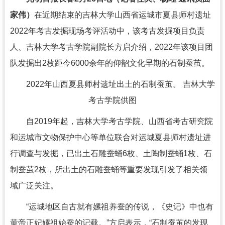
家伟）
在近期结束的吉林大学山西省运城市夏县师村遗址
2022年考古发掘现场考评活动中，该考古发掘项目负责
人、吉林大学考古学院副院长方启介绍，2022年该项目团
队发掘出2枚距今6000余年的仰韶文化早期的石制蚕茧。
2022年山西夏县师村遗址出土的石制蚕茧。 吉林大学
考古学院供图
自2019年起，吉林大学考古学院、山西省考古研究院
和运城市文物保护中心等单位联合对运城夏县师村遗址进
行调查与发掘，已出土石雕蚕蛹6枚、土陶制蚕蛹1枚、石
制蚕茧2枚，所出土的石雕蚕蛹等重要发现引发了相关领
域广泛关注。
“运城地区自古就有嫘祖养蚕的传说，《史记》中也有
黄帝正妃嫘祖始蚕的记载。”方启表示，“石制蚕茧的发现