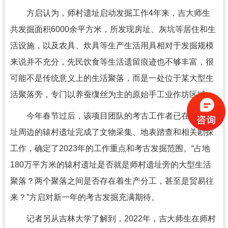
方启认为，师村遗址启动发掘工作4年来，吉大师生
共发掘面积6000余平方米，所发现房址、灰坑等居住和生
活设施，以及农具、炊具等生产生活用具相对于发掘规模
来说并不充分，先民饮食等生活遗留痕迹也不够丰富，很
可能不是传统意义上的生活聚落，而是一处位于某大型生
活聚落旁，专门以养蚕缫丝为主的原始手工业作坊区域。
今年春节过后，该项目团队的考古工作者已在师村遗
址周边的辕村遗址完成了文物采集、地表踏查和相关勘探
工作，确定了2023年的工作重点和考古发掘范围。“占地
180万平方米的辕村遗址是否就是师村遗址旁的大型生活
聚落？两个聚落之间是否存在着生产分工，甚至是贸易往
来？”方启对新一年的考古发掘充满期待。
记者另从吉林大学了解到，2022年，吉大师生在师村