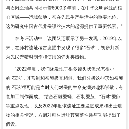
与石雕蚕蛹共同揭示着6000多年前，在中华文明起源的核
心区域——运城盆地，蚕在先民生产生活中的重要地位。
这为研究中国古代养蚕缫丝技术的起源提供了重要线索。”
在考评活动中，该团队还展示了另一发现：2019年以
来，在师村遗址考古发掘中发现了很多“石球”，初步判断
为先民狩猎时制作和使用的弹丸类器物。
“2022年度，我们还发现了很多馒头状但形态很小
的‘石球’，其形制和蚕卵极其相似。我们分析这些形如蚕卵
的‘石球’很可能是当时人们对蚕的生命充满兴趣和崇敬，有
意加工制作而成。”结合石雕蚕蛹、石制蚕茧、“石球”蚕卵
等重点发现，以及2022年度该遗址主要发掘成果和出土遗
物的相关情况，方启对师村遗址其聚落性质与功能提出了
假设。