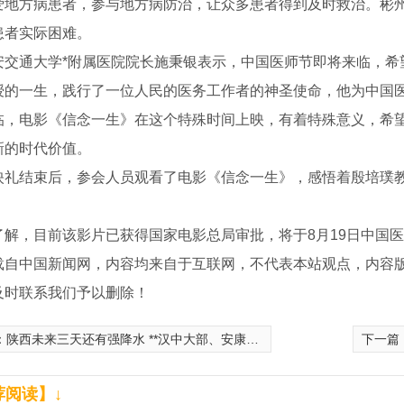
爱地方病患者，参与地方病防治，让众多患者得到及时救治。彬
患者实际困难。
通大学*附属医院院长施秉银表示，中国医师节即将来临，希
授的一生，践行了一位人民的医务工作者的神圣使命，他为中国
临，电影《信念一生》在这个特殊时间上映，有着特殊意义，希
新的时代价值。
结束后，参会人员观看了电影《信念一生》，感悟着殷培璞教
，目前该影片已获得国家电影总局审批，将于8月19日中国医师
载自中国新闻网，内容均来自于互联网，不代表本站观点，内容
及时联系我们予以删除！
：
陕西未来三天还有强降水 **汉中大部、安康北部有大雨
下一篇
荐阅读】↓