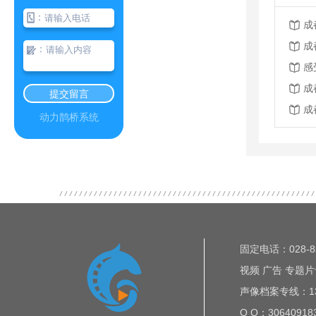
：
成
成
：
感
成
提交留言
成
动力鹊桥系统
固定电话：028-85
视频 广告 专题片专
声像档案专线：135
Q Q：30640918