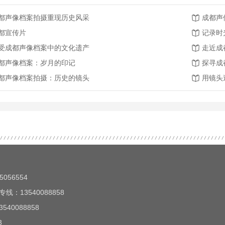
都声像档案拍摄重现历史风采
成都声
都宣传片
记录时
受成都声像档案中的文化遗产
走近成
都声像档案：岁月的印记
探寻成
都声像档案拍摄：历史的镜头
用镜头
056554
线：13540088858
40088858
3