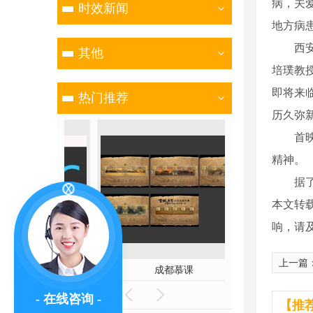
病，关
时效新闻
地方病
西安交
其他
培璞教
即将来
热门推荐
历久弥
首映礼
精神。
据了解
本文转
响，请
上一篇
教学
成都慕课
- 在线咨询 -
【推