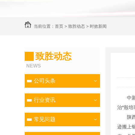
当前位置：
首页
>
致胜动态
>
时效新闻
致胜动态
NEWS
公司头条
中新网
行业资讯
治*殷
陕西彬
常见问题
迹搬上